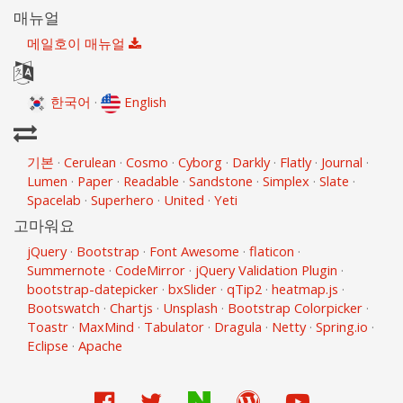
매뉴얼
메일호이 매뉴얼
한국어
·
English
기본
·
Cerulean
·
Cosmo
·
Cyborg
·
Darkly
·
Flatly
·
Journal
·
Lumen
·
Paper
·
Readable
·
Sandstone
·
Simplex
·
Slate
·
Spacelab
·
Superhero
·
United
·
Yeti
고마워요
jQuery
·
Bootstrap
·
Font Awesome
·
flaticon
·
Summernote
·
CodeMirror
·
jQuery Validation Plugin
·
bootstrap-datepicker
·
bxSlider
·
qTip2
·
heatmap.js
·
Bootswatch
·
Chartjs
·
Unsplash
·
Bootstrap Colorpicker
·
Toastr
·
MaxMind
·
Tabulator
·
Dragula
·
Netty
·
Spring.io
·
Eclipse
·
Apache